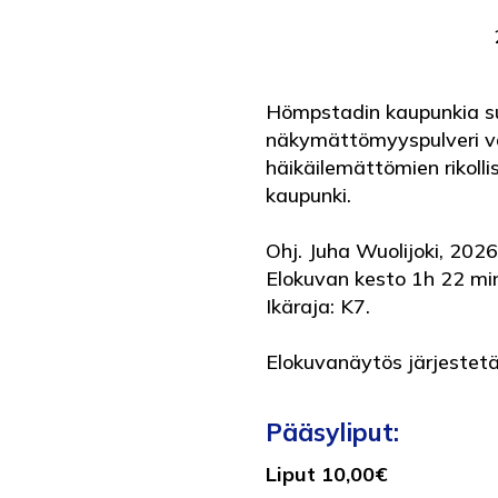
Hömpstadin kaupunkia su
näkymättömyyspulveri va
häikäilemättömien rikolli
kaupunki.
Ohj. Juha Wuolijoki, 2026
Elokuvan kesto 1h 22 mi
Ikäraja: K7.
Elokuvanäytös järjestet
0
Pääsyliput:
Liput 10,00€