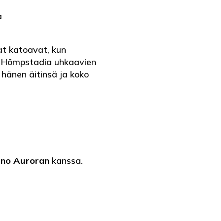
a
t katoavat, kun
l Hömpstadia uhkaavien
 hänen äitinsä ja koko
ino Auroran
kanssa.