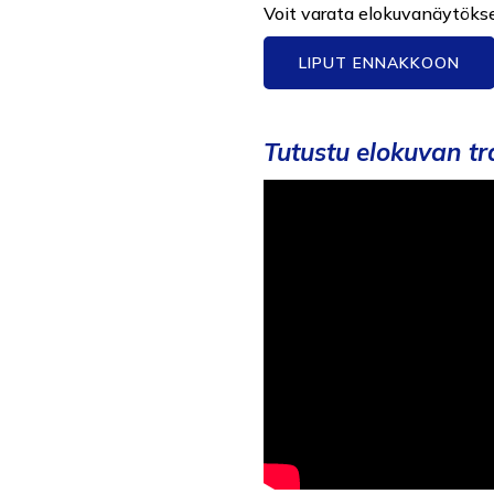
Voit varata elokuvanäytöksee
LIPUT ENNAKKOON
o
Tutustu elokuvan tra