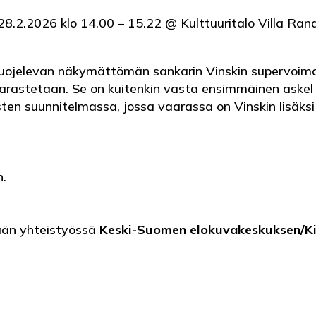
28.2.2026 klo 14.00 – 15.22 @ Kulttuuritalo Villa Ran
ojelevan näkymättömän sankarin Vinskin supervoima
rastetaan. Se on kuitenkin vasta ensimmäinen aske
sten suunnitelmassa, jossa vaarassa on Vinskin lisäksi
n.
ään yhteistyössä
Keski-Suomen elokuvakeskuksen/K